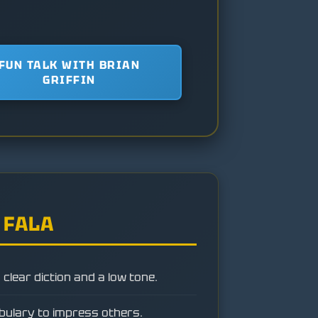
FUN TALK WITH BRIAN
GRIFFIN
 FALA
 clear diction and a low tone.
ulary to impress others.