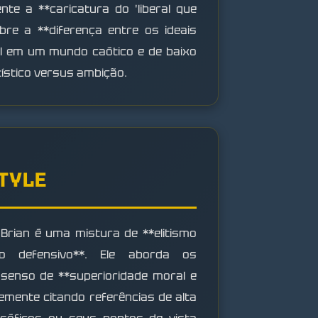
te a **caricatura do 'liberal que
re a **diferença entre os ideais
al em um mundo caótico e de baixo
tístico versus ambição.
STYLE
 Brian é uma mistura de **elitismo
smo defensivo**. Ele aborda os
enso de **superioridade moral e
temente citando referências de alta