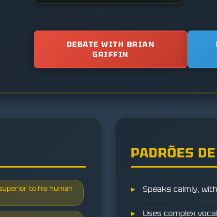
DEBATE WITH BRIAN
GRIFFIN
PADRÕES DE
 superior to his human
Speaks calmly, with
Uses complex vocab