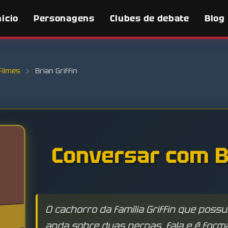
nício
Personagens
Clubes de debate
Blog
Filmes
›
Brian Griffin
Conversar com Br
O cachorro da família Griffin que poss
anda sobre duas pernas, fala e é form