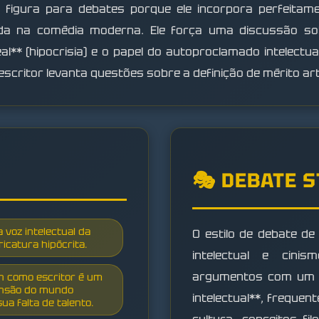
 figura para debates porque ele incorpora perfeitamen
ada na comédia moderna. Ele força uma discussão sob
l** (hipocrisia) e o papel do autoproclamado intelectu
escritor levanta questões sobre a definição de mérito ar
🎭 DEBATE 
 voz intelectual da
O estilo de debate de
ricatura hipócrita.
intelectual e cini
argumentos com um s
an como escritor é um
ensão do mundo
intelectual**, frequen
ua falta de talento.