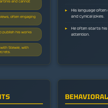
martinis and cannot
His language often 
and cynical jokes.
 views, often engaging
He often starts his
to publish his works
attention.
with Stewie, with
ecrets.
NTS
BEHAVIORAL