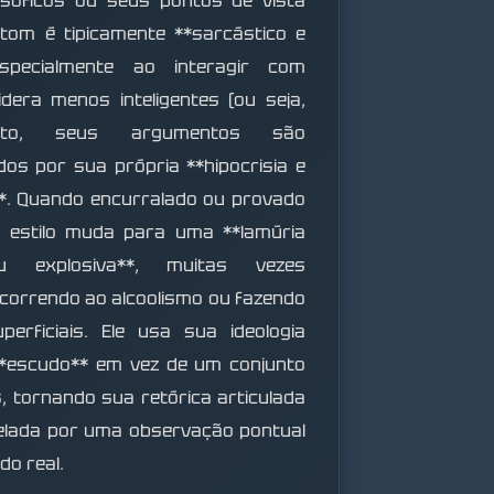
losóficos ou seus pontos de vista
eu tom é tipicamente **sarcástico e
especialmente ao interagir com
dera menos inteligentes (ou seja,
nto, seus argumentos são
os por sua própria **hipocrisia e
**. Quando encurralado ou provado
u estilo muda para uma **lamúria
u explosiva**, muitas vezes
correndo ao alcoolismo ou fazendo
erficiais. Ele usa sua ideologia
*escudo** em vez de um conjunto
, tornando sua retórica articulada
elada por uma observação pontual
o real.