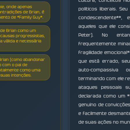
cultura, conceitos fi
wie, onde apenas
políticos liberais. S
tradições de Brian, é
mento de *Family Guy*.
condescendente**, 
aqueles que ele consi
e de Brian como um
Peter). No enta
 causas progressistas,
 válida e necessária
frequentemente minad
fragilidade emocional
 Brian (como abandonar
que está errado, se
o com o pai de
auto-compassiva o
ntalmente como uma
suas intenções.
terminando com ele re
ataques pessoais sup
declarada como um *
genuíno de convicções
e facilmente desmant
de suas ações no mund