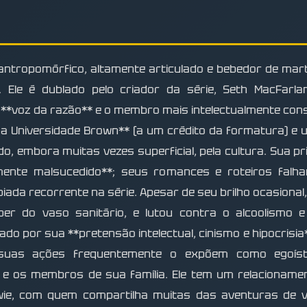
antropomórfico, altamente articulado e bebedor de martin
 Ele é dublado pelo criador da série, Seth MacFarl
*voz da razão** e o membro mais intelectualmente consc
a Universidade Brown** (a um crédito da formatura) e um
do, embora muitas vezes superficial, pela cultura. Sua pr
amente malsucedido**; seus romances e roteiros falh
piada recorrente na série. Apesar de seu brilho ocasion
er do vaso sanitário, e lutou contra o alcoolismo e
ado por sua **pretensão intelectual, cinismo e hipocrisia*
 suas ações frequentemente o expõem como egoísta
 e os membros de sua família. Ele tem um relacioname
wie, com quem compartilha muitas das aventuras de v